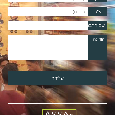
דוא"ל
שם החברה
הודעה
שליחה