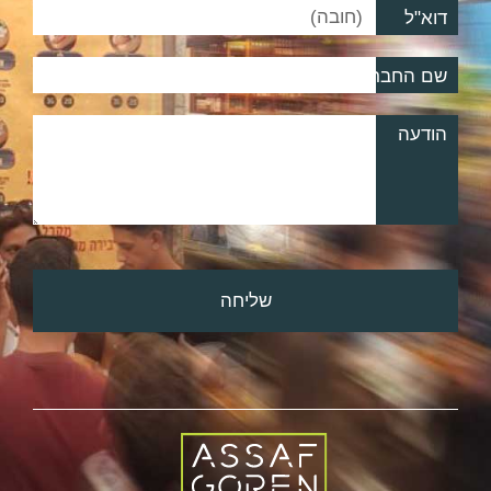
דוא"ל
שם החברה
הודעה
שליחה