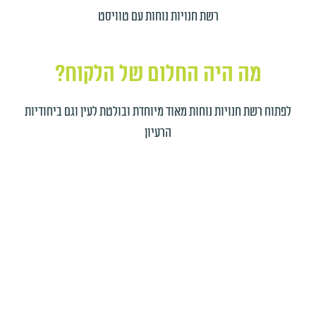
רשת חנויות נוחות עם טוויסט
מה היה החלום של הלקוח?
לפתוח רשת חנויות נוחות מאוד מיוחדת ובולטת לעין וגם ביחודיות
הרעיון
ואיך ב"ה הגשמנו לו?
ירון בא אלינו עם רעיון משוגע ממש לפתוח חנות נוחות שאפשר
יהיה לשלם בה במטבע ווירטואלי..אחנו אוהבים רעיונות משוגעים
ויותר אוהבים למתג אותם..
התלנו לעבוד בחרנו את הצבעים כתום לבן ואפור.שילבנו את הלוגו
של המטבע המוכר.ובנינו שפה וקטורית של כל מה שאפשר להשיג