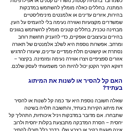
כשמדובר בחנויות קטנות, משרדים קטנים או אפילו פינות
המתנה. בחללים כאלה מומלץ להשתמש במדבקות
בהירות, איורים עדינים או אלמנטים מינימליסטיים
שמשדרים מקצועיות ואווירה נעימה בלי להעמיס על העין.
מבחינה טכנית, בחללים קטנים מומלץ להשתמש בגוונים
בהירים ובעיצובים אופקיים, כדי להעניק תחושת רוחב
ומרחב. אפשרות נוספת היא לשלב אלמנטים של תאורה
נסתרת או קישוטים תלת-ממדיים עדינים, שיעזרו להדגיש
אזורים ספציפיים ויצרו אווירה נעימה ומזמינה. בקיצור –
דווקא הקיר הקטן יכול להיות הכי משמעותי לעסק שלכם.
האם קל להסיר או לשנות את המיתוג
בעתיד?
שאלה חשובה נוספת היא עד כמה קל לשנות או להסיר
את מיתוג הקירות בעתיד, והתשובה תלויה בשיטה
שתבחרו. אם מדובר במדבקות ויניל איכותיות, התהליך קל
יחסית – הסרת המדבקה מתבצעת בקלות יחסית ולרוב
אינה פוגעת בקיר או בצבע שלו. בדרך כלל תוכלו להסיר