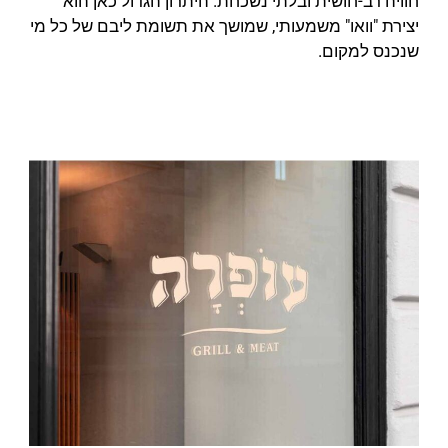
חוויה רב-חושית ובלתי נשכחת. היתרון הגדול כאן הוא
יצירת "וואו" משמעותי, שמושך את תשומת ליבם של כל מי
שנכנס למקום.