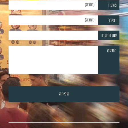
טלפון
דוא"ל
שם החברה
הודעה
שליחה