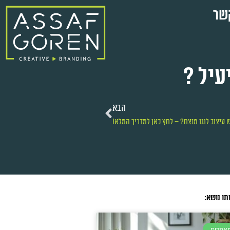
שר
עיל ?
הבא
עיצוב לוגו מנצח? – לחץ כאן למדריך המלא!
תו נושא:
מאמרים