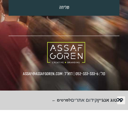
שליחה
טל':
052-333-333-6
| דוא"ל:
Assaf@assafgoren.com
טוג אנגיין
קידום אתרים
לפרטים ←