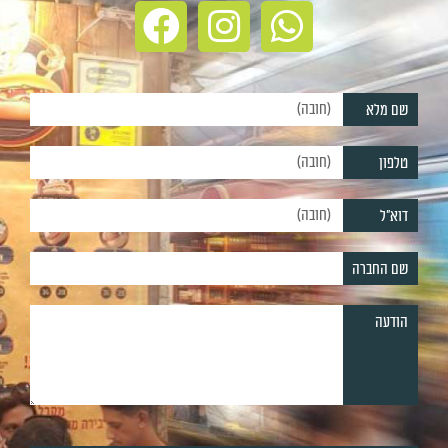
שם מלא
טלפון
דוא"ל
שם החברה
הודעה